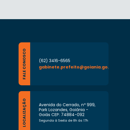
FALE CONOSCO
(62) 3416-6565
gabinete.prefeito@goiania.go.gov.br
LOCALIZAÇÃO
Avenida do Cerrado, nº 999,
Park Lozandes, Goiânia -
Goiás CEP: 74884-092
Segunda à Sexta de 8h às 17h