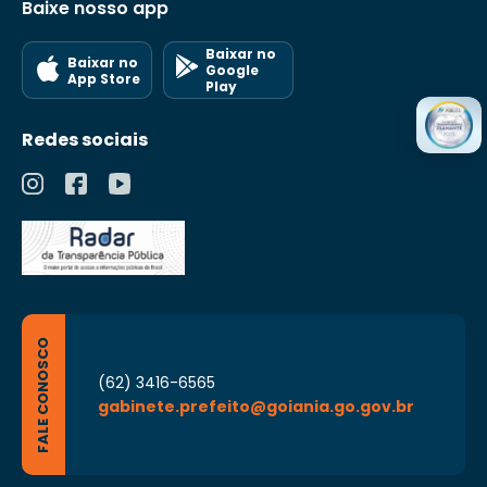
Baixe nosso app
Baixar no
Baixar no
Google
App Store
Play
Redes sociais
FALE CONOSCO
(62) 3416-6565
gabinete.prefeito@goiania.go.gov.br