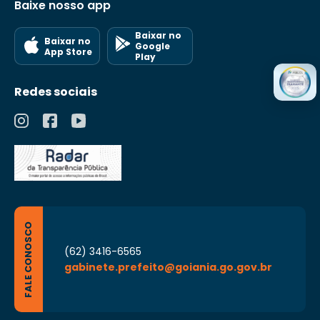
Baixe nosso app
Baixar no
Baixar no
Google
App Store
Play
Redes sociais
FALE CONOSCO
(62) 3416-6565
gabinete.prefeito@goiania.go.gov.br