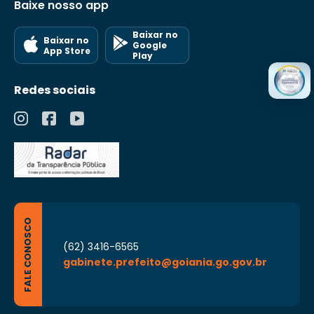
Baixe nosso app
Baixar no
Baixar no
Google
App Store
Play
Redes sociais
FALE CONOSCO
(62) 3416-6565
gabinete.prefeito@goiania.go.gov.br