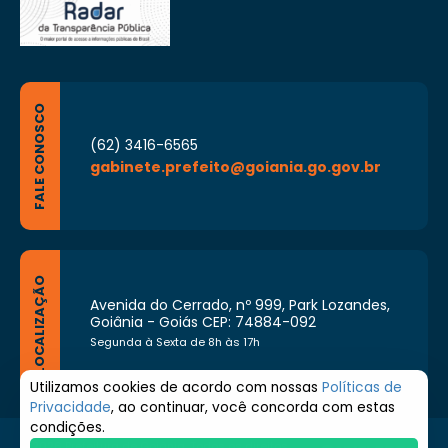
FALE CONOSCO
(62) 3416-6565
gabinete.prefeito@goiania.go.gov.br
LOCALIZAÇÃO
Avenida do Cerrado, nº 999, Park Lozandes,
Goiânia - Goiás CEP: 74884-092
Segunda à Sexta de 8h às 17h
Utilizamos cookies de acordo com nossas
Políticas de
Privacidade
, ao continuar, você concorda com estas
condições.
© 2026 Prefeitura de Goiânia. Todos os direitos