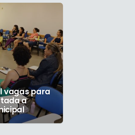
l vagas para
ltada a
icipal