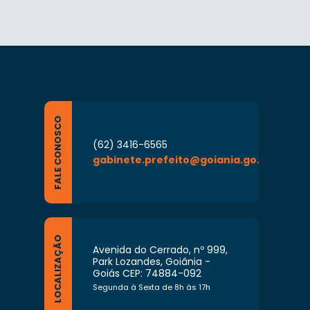
FALE CONOSCO
(62) 3416-6565
gabinete.prefeito@goiania.go.gov.br
LOCALIZAÇÃO
Avenida do Cerrado, nº 999,
Park Lozandes, Goiânia -
Goiás CEP: 74884-092
Segunda à Sexta de 8h às 17h