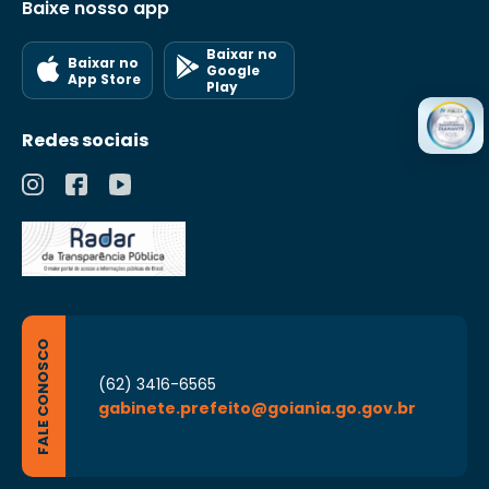
Baixe nosso app
Baixar no
Baixar no
Google
App Store
Play
Redes sociais
FALE CONOSCO
(62) 3416-6565
gabinete.prefeito@goiania.go.gov.br