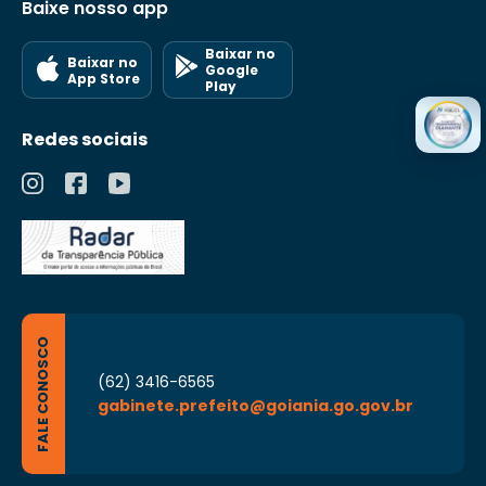
Baixe nosso app
Baixar no
Baixar no
Google
App Store
Play
Redes sociais
FALE CONOSCO
(62) 3416-6565
gabinete.prefeito@goiania.go.gov.br