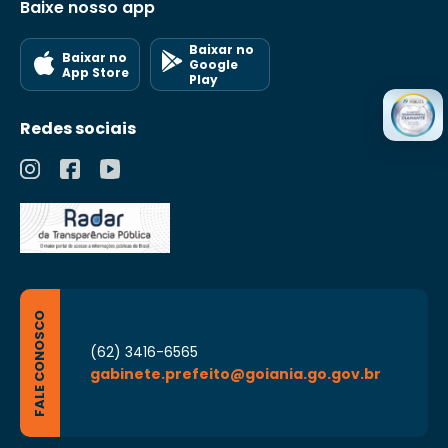
Baixe nosso app
Baixar no
Baixar no
Google
App Store
Play
Redes sociais
FALE CONOSCO
(62) 3416-6565
gabinete.prefeito@goiania.go.gov.br