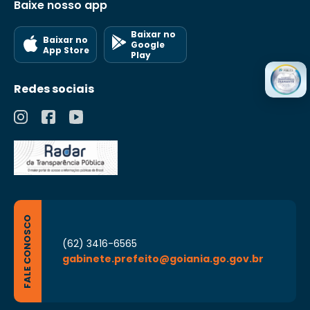
Baixe nosso app
Baixar no
Baixar no
Google
App Store
Play
Redes sociais
FALE CONOSCO
(62) 3416-6565
gabinete.prefeito@goiania.go.gov.br