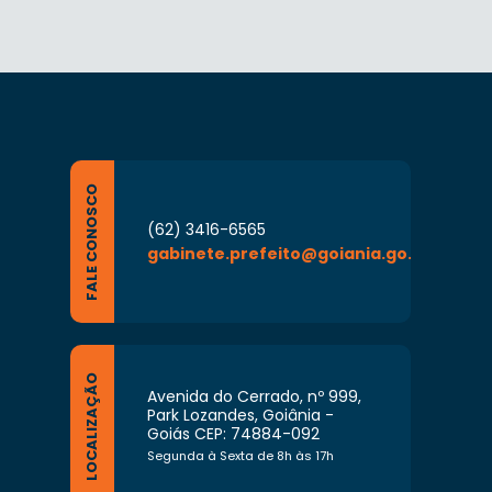
FALE CONOSCO
(62) 3416-6565
gabinete.prefeito@goiania.go.gov.br
LOCALIZAÇÃO
Avenida do Cerrado, nº 999,
Park Lozandes, Goiânia -
Goiás CEP: 74884-092
Segunda à Sexta de 8h às 17h