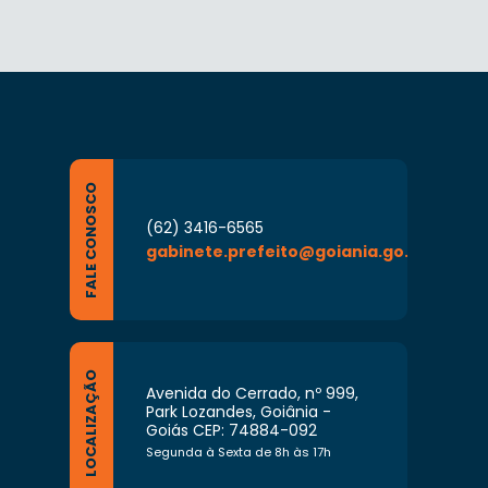
FALE CONOSCO
(62) 3416-6565
gabinete.prefeito@goiania.go.gov.br
LOCALIZAÇÃO
Avenida do Cerrado, nº 999,
Park Lozandes, Goiânia -
Goiás CEP: 74884-092
Segunda à Sexta de 8h às 17h