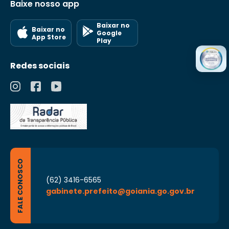
Baixe nosso app
Baixar no
Baixar no
Google
App Store
Play
Redes sociais
FALE CONOSCO
(62) 3416-6565
gabinete.prefeito@goiania.go.gov.br