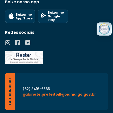
Baixe nosso app
Baixar no
Baixar no
Google
App Store
Play
Redes sociais
FALE CONOSCO
(62) 3416-6565
gabinete.prefeito@goiania.go.gov.br