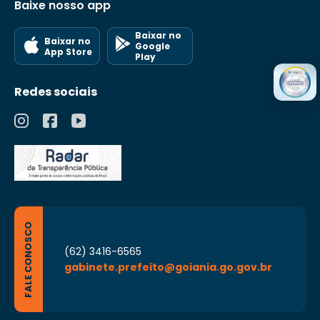
Baixe nosso app
Baixar no
Baixar no
Google
App Store
Play
Redes sociais
FALE CONOSCO
(62) 3416-6565
gabinete.prefeito@goiania.go.gov.br