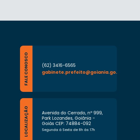
FALE CONOSCO
(62) 3416-6565
gabinete.prefeito@goiania.go.gov.br
LOCALIZAÇÃO
Avenida do Cerrado, nº 999,
Park Lozandes, Goiânia -
Goiás CEP: 74884-092
Segunda à Sexta de 8h às 17h