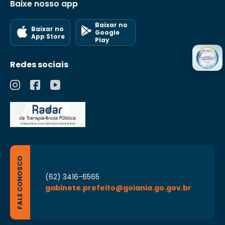
Baixe nosso app
Baixar no
Baixar no
Google
App Store
Play
Redes sociais
FALE CONOSCO
(62) 3416-6565
gabinete.prefeito@goiania.go.gov.br