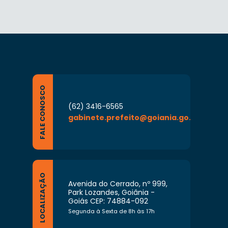
FALE CONOSCO
(62) 3416-6565
gabinete.prefeito@goiania.go.gov.br
LOCALIZAÇÃO
Avenida do Cerrado, nº 999,
Park Lozandes, Goiânia -
Goiás CEP: 74884-092
Segunda à Sexta de 8h às 17h