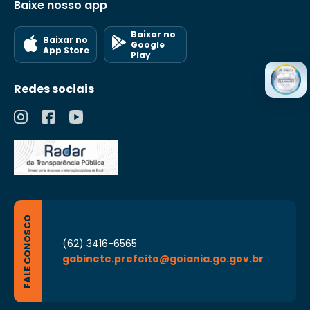
Baixe nosso app
Baixar no
Baixar no
Google
App Store
Play
Redes sociais
FALE CONOSCO
(62) 3416-6565
gabinete.prefeito@goiania.go.gov.br