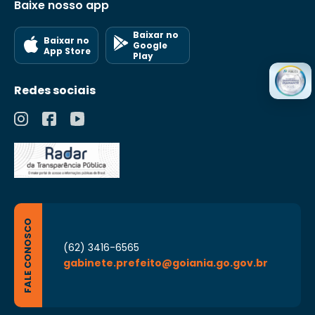
Baixe nosso app
Baixar no
Baixar no
Google
App Store
Play
Redes sociais
FALE CONOSCO
(62) 3416-6565
gabinete.prefeito@goiania.go.gov.br