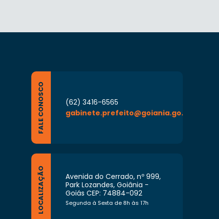
FALE CONOSCO
(62) 3416-6565
gabinete.prefeito@goiania.go.gov.br
LOCALIZAÇÃO
Avenida do Cerrado, nº 999,
Park Lozandes, Goiânia -
Goiás CEP: 74884-092
Segunda à Sexta de 8h às 17h