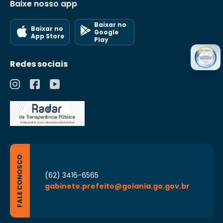
Baixe nosso app
Baixar no
Baixar no
Google
App Store
Play
Redes sociais
FALE CONOSCO
(62) 3416-6565
gabinete.prefeito@goiania.go.gov.br