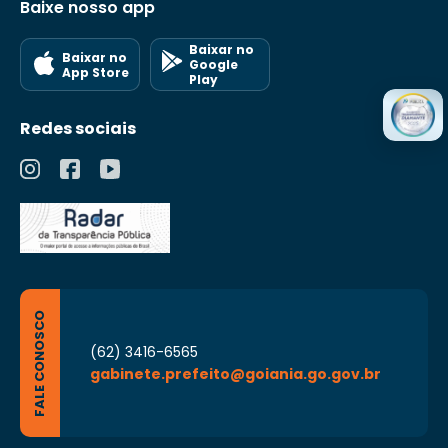
Baixe nosso app
Baixar no
Baixar no
Google
App Store
Play
Redes sociais
FALE CONOSCO
(62) 3416-6565
gabinete.prefeito@goiania.go.gov.br