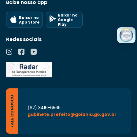
Baixe nosso app
Baixar no
Baixar no
Google
App Store
Play
Redes sociais
FALE CONOSCO
(62) 3416-6565
gabinete.prefeito@goiania.go.gov.br