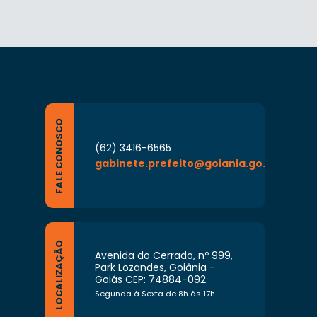
FALE CONOSCO
(62) 3416-6565
gabinete.prefeito@goiania.go.gov.br
LOCALIZAÇÃO
Avenida do Cerrado, nº 999,
Park Lozandes, Goiânia -
Goiás CEP: 74884-092
Segunda à Sexta de 8h às 17h