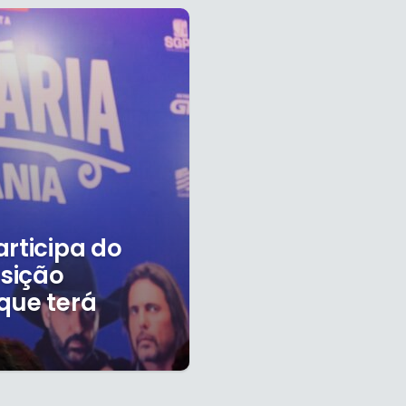
articipa do
sição
que terá