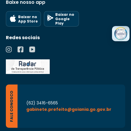
Baixe nosso app
Baixar no
Baixar no
Google
App Store
Play
Redes sociais
FALE CONOSCO
(62) 3416-6565
gabinete.prefeito@goiania.go.gov.br