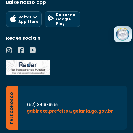
Baixe nosso app
Baixar no
Baixar no
Google
App Store
Play
Redes sociais
FALE CONOSCO
(62) 3416-6565
gabinete.prefeito@goiania.go.gov.br