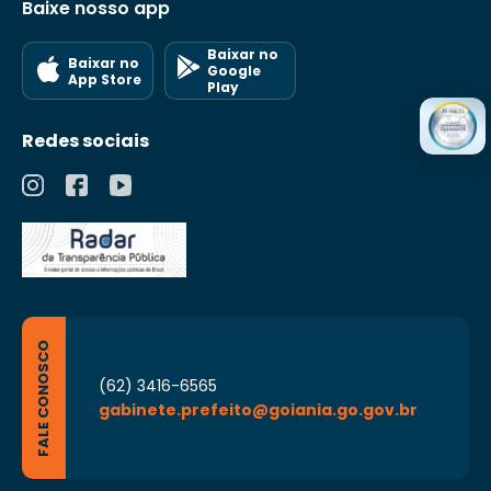
Baixe nosso app
Baixar no
Baixar no
Google
App Store
Play
Redes sociais
FALE CONOSCO
(62) 3416-6565
gabinete.prefeito@goiania.go.gov.br