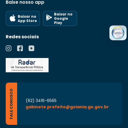
Baixe nosso app
Baixar no
Baixar no
Google
App Store
Play
Redes sociais
FALE CONOSCO
(62) 3416-6565
gabinete.prefeito@goiania.go.gov.br