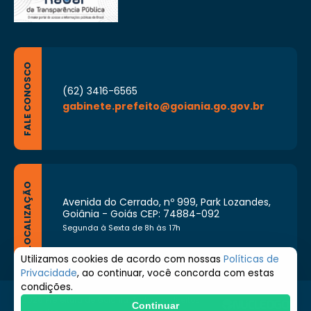
FALE CONOSCO
(62) 3416-6565
gabinete.prefeito@goiania.go.gov.br
LOCALIZAÇÃO
Avenida do Cerrado, nº 999, Park Lozandes,
Goiânia - Goiás CEP: 74884-092
Segunda à Sexta de 8h às 17h
Utilizamos cookies de acordo com nossas
Políticas de
Privacidade
, ao continuar, você concorda com estas
condições.
© 2026 Prefeitura de Goiânia. Todos os direitos
Continuar