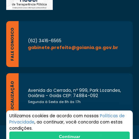
FALE CONOSCO
(62) 3416-6565
gabinete.prefeito@goiania.go.gov.br
LOCALIZAÇÃO
Avenida do Cerrado, nº 999, Park Lozandes,
Goiânia - Goiás CEP: 74884-092
Segunda à Sexta de 8h às 17h
Utilizamos cookies de acordo com nossas
Políticas de
Privacidade
, ao continuar, você concorda com estas
condições.
© 2026 Prefeitura de Goiânia. Todos os direitos
Continuar