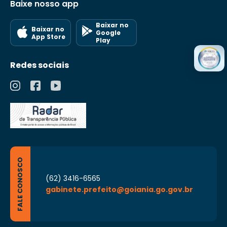
Baixe nosso app
Baixar no
Baixar no
Google
App Store
Play
Redes sociais
FALE CONOSCO
(62) 3416-6565
gabinete.prefeito@goiania.go.gov.br