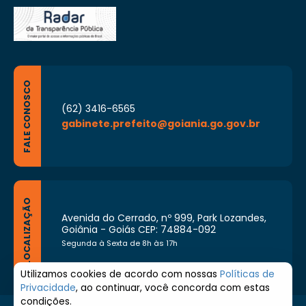
FALE CONOSCO
(62) 3416-6565
gabinete.prefeito@goiania.go.gov.br
LOCALIZAÇÃO
Avenida do Cerrado, nº 999, Park Lozandes,
Goiânia - Goiás CEP: 74884-092
Segunda à Sexta de 8h às 17h
Utilizamos cookies de acordo com nossas
Políticas de
Privacidade
, ao continuar, você concorda com estas
condições.