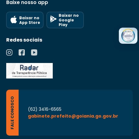
Baixe nosso app
Baixar no
Baixar no
Google
App Store
Play
Redes sociais
FALE CONOSCO
(62) 3416-6565
gabinete.prefeito@goiania.go.gov.br