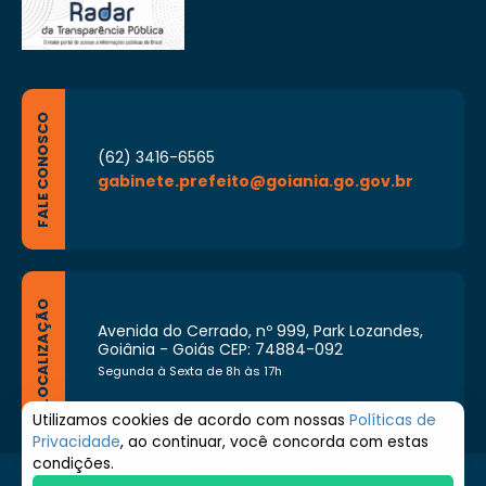
FALE CONOSCO
(62) 3416-6565
gabinete.prefeito@goiania.go.gov.br
LOCALIZAÇÃO
Avenida do Cerrado, nº 999, Park Lozandes,
Goiânia - Goiás CEP: 74884-092
Segunda à Sexta de 8h às 17h
Utilizamos cookies de acordo com nossas
Políticas de
Privacidade
, ao continuar, você concorda com estas
condições.
© 2026 Prefeitura de Goiânia. Todos os direitos