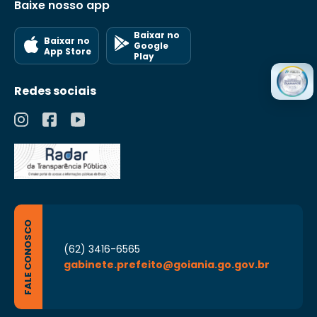
Baixe nosso app
Baixar no
Baixar no
Google
App Store
Play
Redes sociais
FALE CONOSCO
(62) 3416-6565
gabinete.prefeito@goiania.go.gov.br