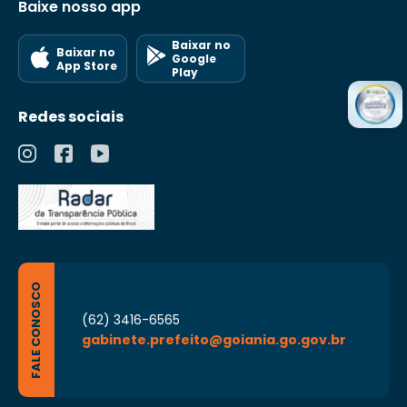
Baixe nosso app
Baixar no
Baixar no
Google
App Store
Play
Redes sociais
FALE CONOSCO
(62) 3416-6565
gabinete.prefeito@goiania.go.gov.br