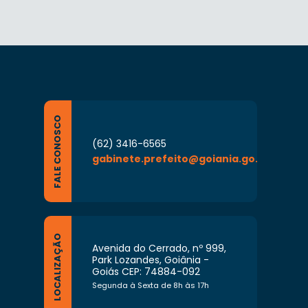
FALE CONOSCO
(62) 3416-6565
gabinete.prefeito@goiania.go.gov.br
LOCALIZAÇÃO
Avenida do Cerrado, nº 999,
Park Lozandes, Goiânia -
Goiás CEP: 74884-092
Segunda à Sexta de 8h às 17h