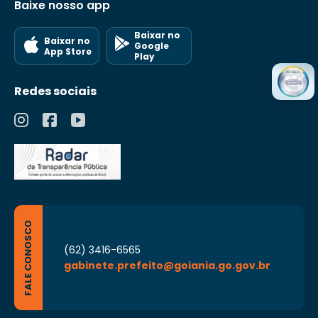
Baixe nosso app
Baixar no
Baixar no
Google
App Store
Play
Redes sociais
FALE CONOSCO
(62) 3416-6565
gabinete.prefeito@goiania.go.gov.br