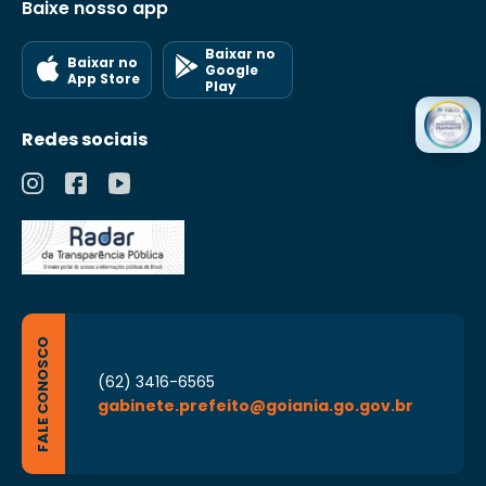
Baixe nosso app
Baixar no
Baixar no
Google
App Store
Play
Redes sociais
FALE CONOSCO
(62) 3416-6565
gabinete.prefeito@goiania.go.gov.br