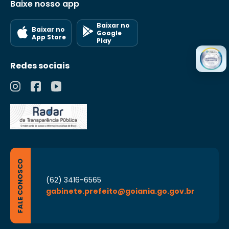
Baixe nosso app
Baixar no
Baixar no
Google
App Store
Play
Redes sociais
FALE CONOSCO
(62) 3416-6565
gabinete.prefeito@goiania.go.gov.br