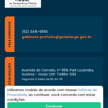
FALE CONOSCO
(62) 3416-6565
gabinete.prefeito@goiania.go.gov.br
LOCALIZAÇÃO
Avenida do Cerrado, nº 999, Park Lozandes,
Goiânia - Goiás CEP: 74884-092
Segunda à Sexta de 8h às 17h
Utilizamos cookies de acordo com nossas
Políticas de
Privacidade
, ao continuar, você concorda com estas
condições.
© 2026 Prefeitura de Goiânia. Todos os direitos
Continuar