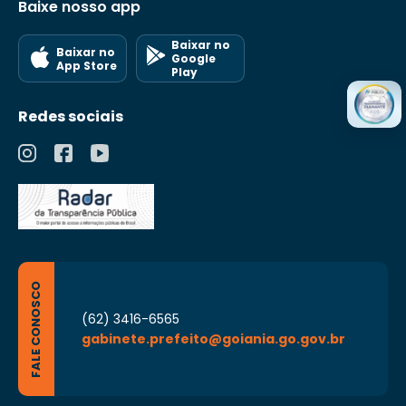
Baixe nosso app
Baixar no
Baixar no
Google
App Store
Play
Redes sociais
FALE CONOSCO
(62) 3416-6565
gabinete.prefeito@goiania.go.gov.br