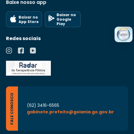
Baixe nosso app
Baixar no
Baixar no
Google
App Store
Play
Redes sociais
FALE CONOSCO
(62) 3416-6565
gabinete.prefeito@goiania.go.gov.br