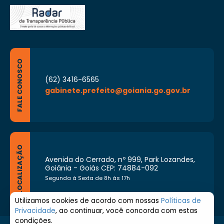
FALE CONOSCO
(62) 3416-6565
gabinete.prefeito@goiania.go.gov.br
LOCALIZAÇÃO
Avenida do Cerrado, nº 999, Park Lozandes,
Goiânia - Goiás CEP: 74884-092
Segunda à Sexta de 8h às 17h
Utilizamos cookies de acordo com nossas
Políticas de
Privacidade
, ao continuar, você concorda com estas
condições.