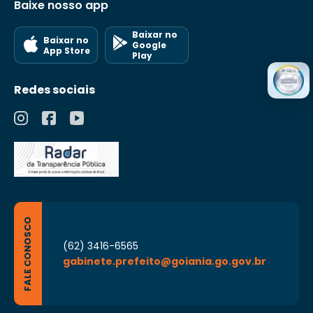
Baixe nosso app
Baixar no
Baixar no
Google
App Store
Play
Redes sociais
FALE CONOSCO
(62) 3416-6565
gabinete.prefeito@goiania.go.gov.br