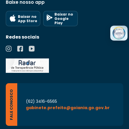
Baixe nosso app
Baixar no
Baixar no
Google
App Store
Play
Redes sociais
FALE CONOSCO
(62) 3416-6565
gabinete.prefeito@goiania.go.gov.br