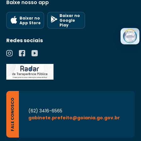
Baixe nosso app
Baixar no
Baixar no
Google
App Store
Play
Redes sociais
FALE CONOSCO
(62) 3416-6565
gabinete.prefeito@goiania.go.gov.br