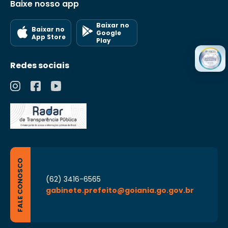
Baixe nosso app
Baixar no
Baixar no
Google
App Store
Play
Redes sociais
FALE CONOSCO
(62) 3416-6565
gabinete.prefeito@goiania.go.gov.br