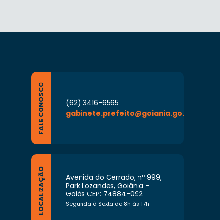
FALE CONOSCO
(62) 3416-6565
gabinete.prefeito@goiania.go.gov.br
LOCALIZAÇÃO
Avenida do Cerrado, nº 999,
Park Lozandes, Goiânia -
Goiás CEP: 74884-092
Segunda à Sexta de 8h às 17h